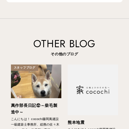
OTHER BLOG
その他のブログ
スタッフブログ
萬作部長日記⑫～柴毛製
造中～
こんにちは！ cocochi藤岡萬建設
熊本地震
一級建築士事務所、総務の佐々木