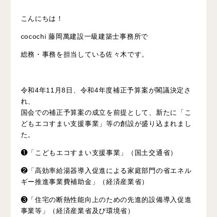
こんにちは！
cocochi 藤岡萬建設一級建築士事務所で
総務・事務を担当している佐々木です。
令和4年11月8日、令和4年度補正予算案が閣議決定さ
れ、
国会での補正予算案の成立を前提として、新たに「こ
どもエコすまい支援事業」等の創設が盛り込まれまし
た。
❶
「こどもエコすまい支援事業」（国土交通省）
❷
「高効率給湯器導入促進による家庭部門の省エネル
ギー推進事業費補助金」（経済産業省）
❸
「住宅の断熱性能向上のための先進的設備導入促進
事業等」（経済産業省及び環境省）