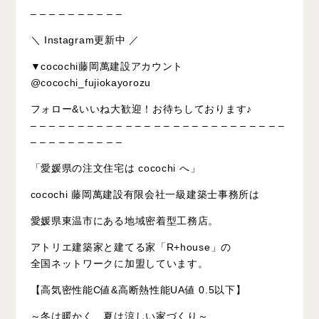
– – – – – – – – – –
＼ Instagram更新中 ／
▼cocochi藤岡萬建設アカウント
@cocochi_fujiokayorozu
フォロー&いいね大歓迎！お待ちしております♪
– – – – – – – – – – – – – – – – – – – – – – – – – – –
– – – – – – – – – –
「愛媛県の注文住宅は cocochi へ」
cocochi 藤岡萬建設有限会社一級建築士事務所は
愛媛県東温市にある地域密着型工務店。
アトリエ建築家と建てる家「R+house」の
全国ネットワークに加盟しています。
【高気密性能C値&高断熱性能UA値 0.5以下】
～冬は暖かく、夏は涼しい家づくり～