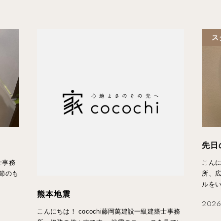
ス
先日
士事務
こんに
節のも
所、
ルを
熊本地震
2026
こんにちは！ cocochi藤岡萬建設一級建築士事務