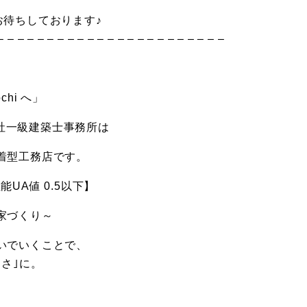
お待ちしております♪
– – – – – – – – – – – – – – – – – – – – – – –
hi へ」
限会社一級建築士事務所は
着型工務店です。
UA値 0.5以下】
家づくり～
いでいくことで、
さ｣に。