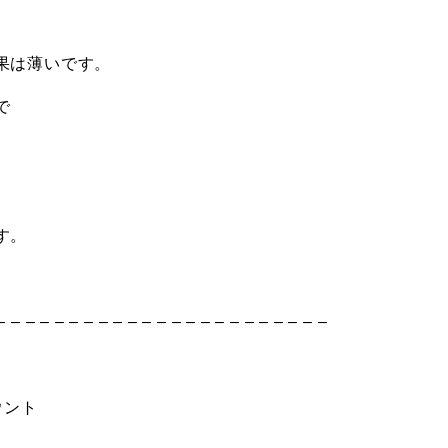
果は薄いです。
で
。
す。
– – – – – – – – – – – – – – – – – – – – – – –
ウント