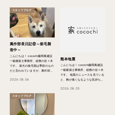
スタッフブログ
萬作部長日記⑫～柴毛製
造中～
こんにちは！ cocochi藤岡萬建設
熊本地震
一級建築士事務所、総務の佐々木
こんにちは！ cocochi藤岡萬建設
です。 柴犬の換毛期は季節のもの
一級建築士事務所、総務の佐々木
だと言われていますが、萬作部...
です。 地震のニュースを見ている
2026.08.06
と、胸が痛くなるような気持ち...
2026.08.05
スタッフブログ