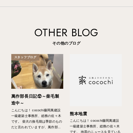
OTHER BLOG
その他のブログ
スタッフブログ
萬作部長日記⑫～柴毛製
造中～
こんにちは！ cocochi藤岡萬建設
熊本地震
一級建築士事務所、総務の佐々木
こんにちは！ cocochi藤岡萬建設
です。 柴犬の換毛期は季節のもの
一級建築士事務所、総務の佐々木
だと言われていますが、萬作部...
です。 地震のニュースを見ている