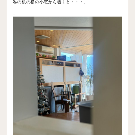
私の机の横の小窓から覗くと・・・。
↓