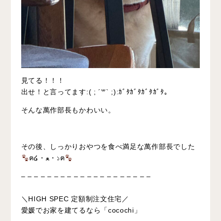
見てる！！！
出せ！と言ってます:( ; ´꒳` ;):ｶﾞﾀｶﾞﾀｶﾞﾀｶﾞﾀ。
そんな萬作部長もかわいい。
その後、しっかりおやつを食べ満足な萬作部長でした
ฅ໒・ﻌ・১ฅ
– – – – – – – – – – – – – – – – – – – –
⠀
＼HIGH SPEC 定額制注文住宅／
愛媛でお家を建てるなら「cocochi」