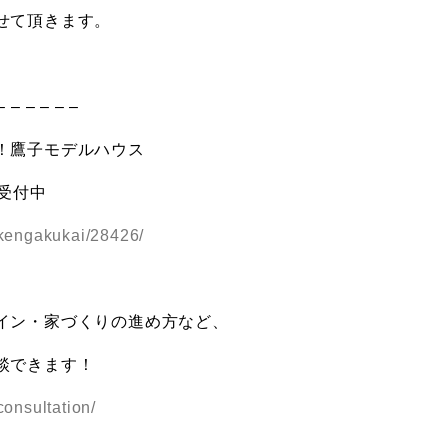
せて頂きます。
– – – – – –
！鷹子モデルハウス
予約受付中
p/kengakukai/28426/
イン・家づくりの進め方など、
談できます！
consultation/