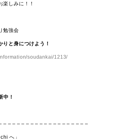
お楽しみに！！
り勉強会
かりと身につけよう！
/information/soudankai/1213/
更新中！
– – – – – – – – – – – – – – – – – – – –
hi へ」