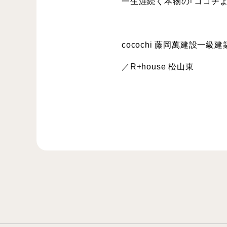
一生涯続く本物の｢ココチよ
cocochi 藤岡萬建設一級
／R+house 松山東