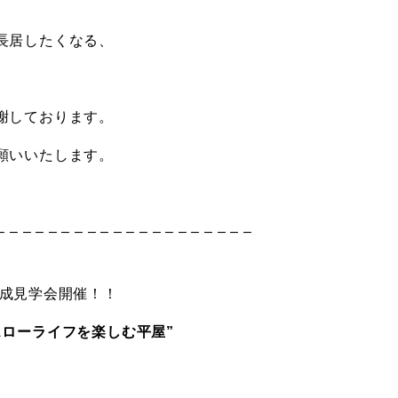
長居したくなる、
謝しております。
願いいたします。
– – – – – – – – – – – – – – – – – – – –
月) 完成見学会開催！！
スローライフを楽しむ平屋”