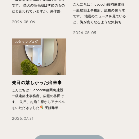
こんにちは！ cocochi藤岡萬建設
です。 柴犬の換毛期は季節のもの
一級建築士事務所、総務の佐々木
だと言われていますが、萬作部...
です。 地震のニュースを見ている
2026.08.06
と、胸が痛くなるような気持ち...
2026.08.05
スタッフブログ
先日の嬉しかった出来事
こんにちは！ cocochi藤岡萬建設
一級建築士事務所、広報の林田で
す。 先日、お施主様からアナベル
をいただきました
実は昨年...
2026.07.31