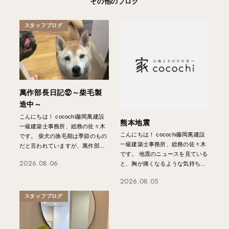
その他のブログ
スタッフブログ
萬作部長日記⑫～柴毛製
造中～
こんにちは！ cocochi藤岡萬建設
熊本地震
一級建築士事務所、総務の佐々木
こんにちは！ cocochi藤岡萬建設
です。 柴犬の換毛期は季節のもの
一級建築士事務所、総務の佐々木
だと言われていますが、萬作部...
です。 地震のニュースを見ている
2026.08.06
と、胸が痛くなるような気持ち...
2026.08.05
スタッフブログ