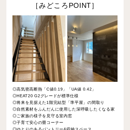
［みどころPOINT］
◎高気密高断熱「C値0.19」「UA値 0.42」
◎HEAT20 G2グレードが標準仕様
◎将来を見据えた1階完結型「準平屋」の間取り
◎自然素材をふんだんに使用した深呼吸したくなる家
◎ご家族の様子を見守る室内窓
◎子育て安心の畳コーナー
◎ゆとりのあるパントリー&収納スペース