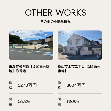
OTHER WORKS
その他の不動産情報
東温市横河原【２区画分譲
松山市上市二丁目【1区画分
地】②号地
譲地】
価
価
1270万円
3004万円
格
格
面
面
175.53㎡
195.63㎡
積
積