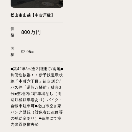
松山市山越【中古戸建】
価
800万円
格
面
92.95㎡
積
■築42年/木造２階建て/角地■
利便性抜群！！伊予鉄道環状
線「本町六丁目」徒歩10分/
バス停「還熊八幡前」徒歩3
分■敷地内に駐車場なし（周
辺月極駐車場あり）バイク・
自転車駐車可■松山市空き家
バンク登録（対象者に改修等
の補助金あり）■売主にて室
内残置物撤去済