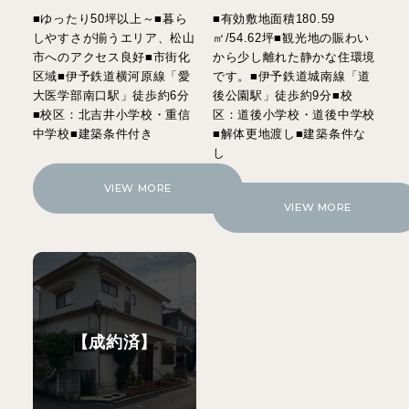
■ゆったり50坪以上～■暮ら
■有効敷地面積180.59
しやすさが揃うエリア、松山
㎡/54.62坪■観光地の賑わい
市へのアクセス良好■市街化
から少し離れた静かな住環境
区域■伊予鉄道横河原線「愛
です。■伊予鉄道城南線「道
大医学部南口駅」徒歩約6分
後公園駅」徒歩約9分■校
■校区：北吉井小学校・重信
区：道後小学校・道後中学校
中学校■建築条件付き
■解体更地渡し■建築条件な
し
VIEW MORE
VIEW MORE
【成約済】