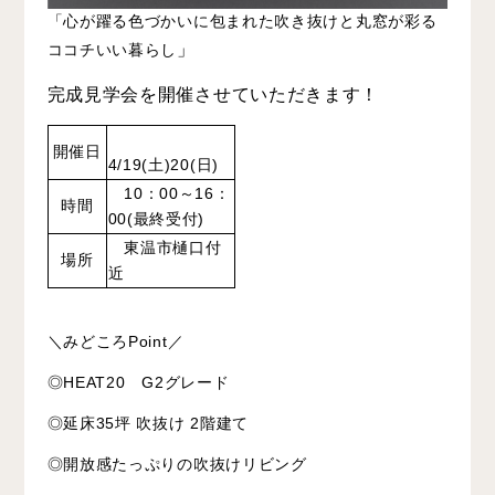
「心が躍る色づかいに包まれた吹き抜けと丸窓が彩る
」
ココチいい暮らし
完成見学会を開催させていただきます！
開催日
4/19(土)20(日)
10：00～16：
時間
00(最終受付)
東温市樋口付
場所
近
＼みどころPoint／
◎HEAT20 G2グレード
◎延床35坪 吹抜け 2階建て
◎開放感たっぷりの吹抜けリビング