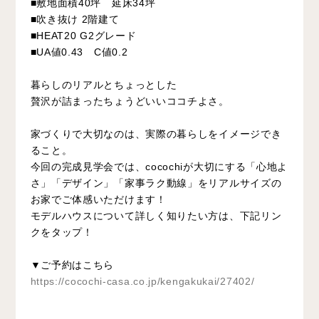
■敷地面積40坪 延床34坪
■吹き抜け 2階建て
■HEAT20 G2グレード
■UA値0.43 C値0.2
暮らしのリアルとちょっとした
贅沢が詰まったちょうどいいココチよさ。
家づくりで大切なのは、実際の暮らしをイメージでき
ること。
今回の完成見学会では、cocochiが大切にする「心地よ
さ」「デザイン」「家事ラク動線」をリアルサイズの
お家でご体感いただけます！
モデルハウスについて詳しく知りたい方は、下記リン
クをタップ！
▼ご予約はこちら
https://cocochi-casa.co.jp/kengakukai/27402/