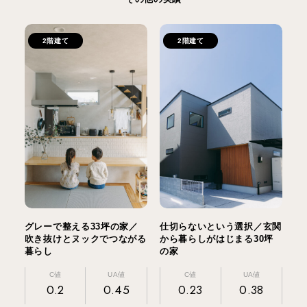
2階建て
2階建て
グレーで整える33坪の家／
仕切らないという選択／玄関
吹き抜けとヌックでつながる
から暮らしがはじまる30坪
暮らし
の家
C値
UA値
C値
UA値
0.2
0.45
0.23
0.38