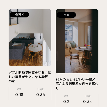
2階建て
平屋
ダブル断熱で家族を守る／忙
しい毎日がラクになる30坪
26坪のちょうどいい平屋／
の家
広さより居場所を選べる暮ら
し
C値
UA値
0.18
0.36
C値
UA値
0.2
0.34