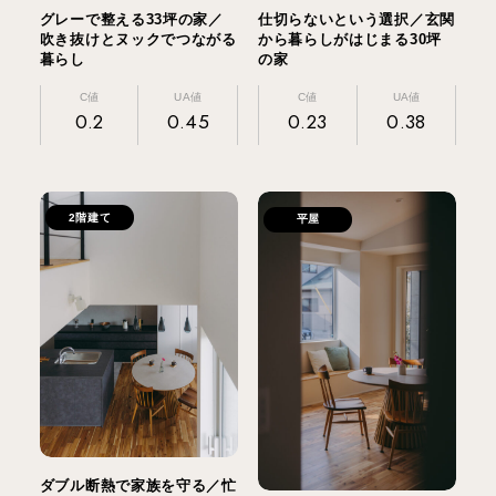
グレーで整える33坪の家／
仕切らないという選択／玄関
吹き抜けとヌックでつながる
から暮らしがはじまる30坪
暮らし
の家
C値
UA値
C値
UA値
0.2
0.45
0.23
0.38
2階建て
平屋
ダブル断熱で家族を守る／忙