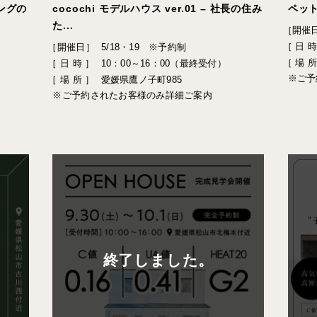
ングの
cocochi モデルハウス ver.01 – 社長の住み
ペッ
た...
［開催
［ 日 時
［開催日］
5/18・19 ※予約制
［ 場 所
［ 日 時 ］
10：00～16：00（最終受付）
※ご予
［ 場 所 ］
愛媛県鷹ノ子町985
※ご予約されたお客様のみ詳細ご案内
終了しました。