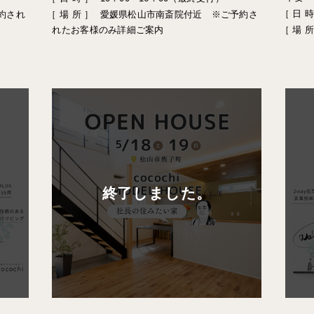
［ 日 時
約され
［ 場 所 ］
愛媛県松山市南斎院付近 ※ご予約さ
れたお客様のみ詳細ご案内
［ 場 所
終了しました。