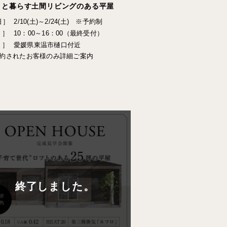
トと暮らす土間リビングのある平屋
日］
2/10(土)～2/24(土) ※予約制
 ］
10：00～16：00（最終受付）
 ］
愛媛県東温市樋口付近
約されたお客様のみ詳細ご案内
終了しました。