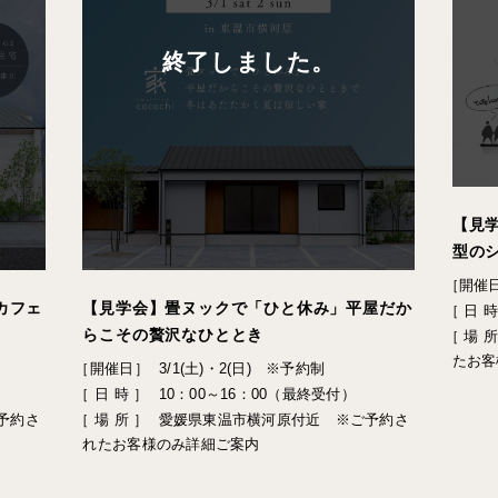
終了しました。
【見
型の
［開催
カフェ
【見学会】畳ヌックで「ひと休み」平屋だか
［ 日 時
らこその贅沢なひととき
［ 場 所
たお客
［開催日］
3/1(土)・2(日) ※予約制
［ 日 時 ］
10：00～16：00（最終受付）
予約さ
［ 場 所 ］
愛媛県東温市横河原付近 ※ご予約さ
れたお客様のみ詳細ご案内