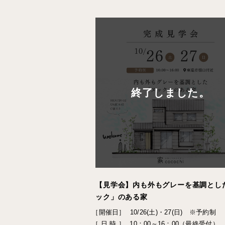
終了しました。
【見学会】内も外もグレーを基調とし
ック」のある家
［開催日］
10/26(土)・27(日) ※予約制
［ 日 時 ］
10：00～16：00（最終受付）