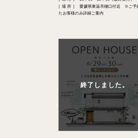
［ 場 所 ］
愛媛県東温市樋口付近 ※ご予
たお客様のみ詳細ご案内
終了しました。