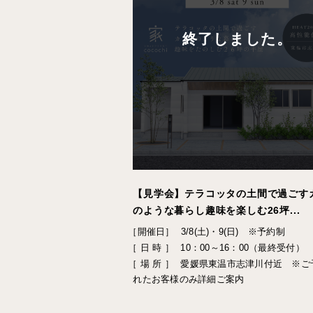
終了しました。
【見学会】テラコッタの土間で過ごす
のような暮らし趣味を楽しむ26坪...
［開催日］
3/8(土)・9(日) ※予約制
［ 日 時 ］
10：00～16：00（最終受付）
［ 場 所 ］
愛媛県東温市志津川付近 ※ご
れたお客様のみ詳細ご案内