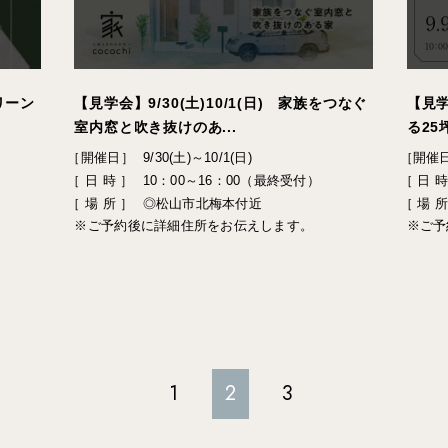
リーン
【見学会】9/30(土)10/1(日) 家族をつなぐ
【見学
室内窓と吹き抜けのあ...
る25
［開催日］
9/30(土)～10/1(日)
［開催
［ 日 時 ］
10：00～16：00（最終受付）
［ 日 時
［ 場 所 ］
◎松山市北梅本付近
［ 場 所
※ご予約後に詳細住所をお伝えします。⁣
※ご予
1
2
3