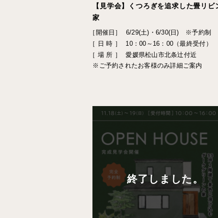
【見学会】くつろぎを追求した畳リビ
家
［開催日］
6/29(土)・6/30(日) ※予約制
［ 日 時 ］
10：00～16：00（最終受付）
［ 場 所 ］
愛媛県松山市北条辻付近
※ご予約されたお客様のみ詳細ご案内
終了しました。