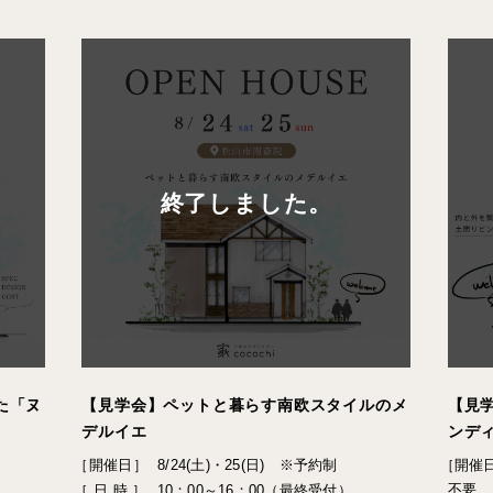
終了しました。
た「ヌ
【見学会】ペットと暮らす南欧スタイルのメ
【見
デルイエ
ンデ
［開催日］
8/24(土)・25(日) ※予約制
［開催
不要
［ 日 時 ］
10：00～16：00（最終受付）