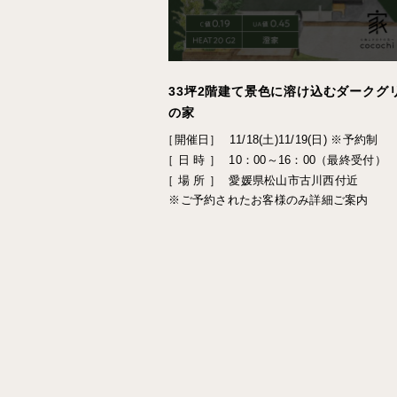
33坪2階建て景色に溶け込むダークグ
の家
［開催日］
11/18(土)11/19(日) ※予約制
［ 日 時 ］
10：00～16：00（最終受付）
［ 場 所 ］
愛媛県松山市古川西付近
※ご予約されたお客様のみ詳細ご案内