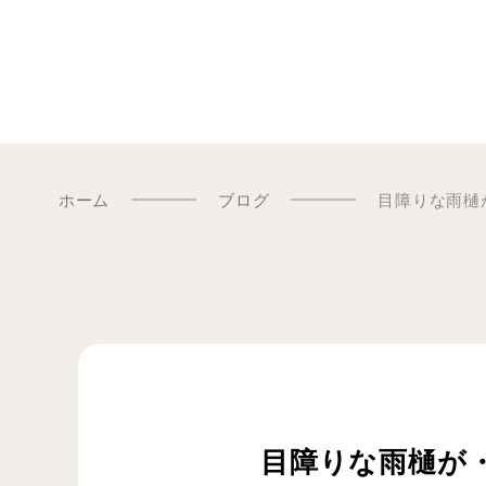
ホーム
ブログ
目障りな雨樋
目障りな雨樋が